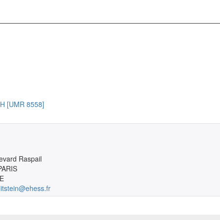
CRH [UMR 8558]
evard Raspail

PARIS

E
litstein@ehess.fr