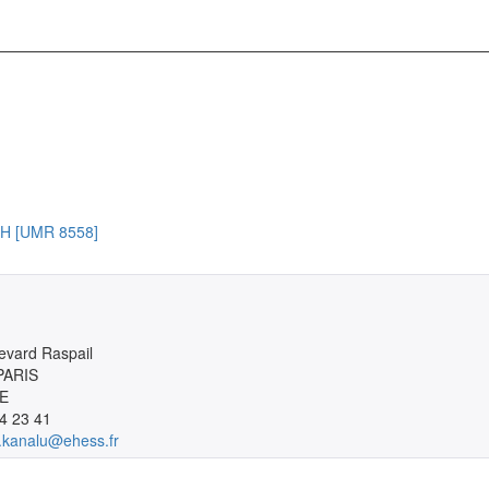
CRH [UMR 8558]
evard Raspail

PARIS

E
4 23 41
.kanalu@ehess.fr