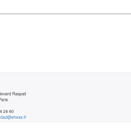
levard Raspail

aris

4 24 60
ddad@ehess.fr