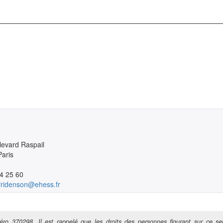
levard Raspail

aris

4 25 60
.fridenson@ehess.fr
ro 370298. Il est rappelé que les droits des personnes figurant sur ce ser