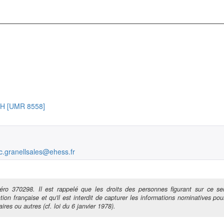
CRH [UMR 8558]
c.granellsales@ehess.fr
ro 370298. Il est rappelé que les droits des personnes figurant sur ce ser
tion française et qu'il est interdit de capturer les informations nominatives pour
ires ou autres (cf. loi du 6 janvier 1978).