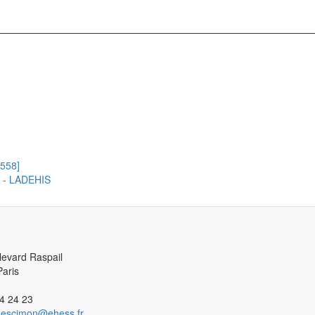
8558]
le - LADEHIS
levard Raspail

aris

4 24 23
.descimon@ehess.fr