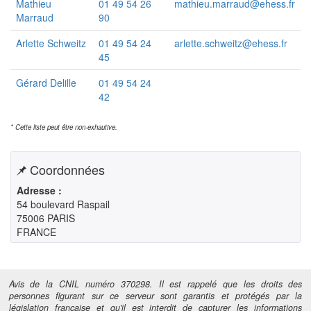
Mathieu
01 49 54 26
mathieu.marraud@ehess.fr
Marraud
90
Arlette Schweitz
01 49 54 24
arlette.schweitz@ehess.fr
45
Gérard Delille
01 49 54 24
42
* Cette liste peut être non-exhautive.
Coordonnées
Adresse :
54 boulevard Raspail

75006 PARIS

FRANCE
Avis de la CNIL numéro 370298. Il est rappelé que les droits des
personnes figurant sur ce serveur sont garantis et protégés par la
législation française et qu'il est interdit de capturer les informations